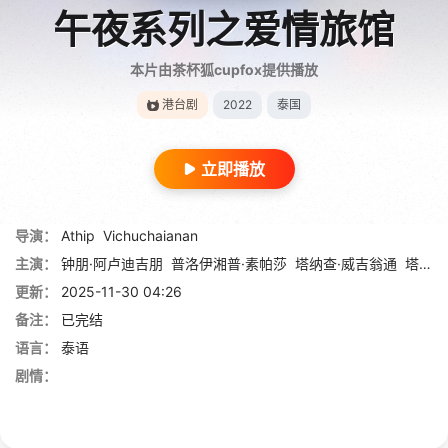
午夜系列之爱情旅馆
本片由茶杯狐cupfox提供播放
港台剧
2022
泰国
立即播放
导演：
Athip
Vichuchaianan
主演：
钟朋·阿卢迪吉朋
普洛伊湘普·素帕莎
塔纳查·威吉翁通
塔纳文·提拉珀苏卡恩
更新：
2025-11-30 04:26
备注：
已完结
语言：
泰语
剧情：