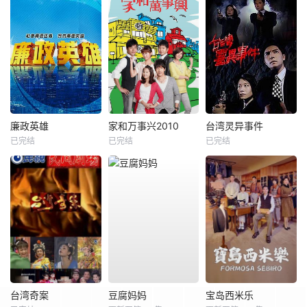
廉政英雄
家和万事兴2010
台湾灵异事件
已完结
已完结
已完结
台湾奇案
豆腐妈妈
宝岛西米乐