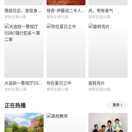
换座位后，发现身后的男生好像喜欢我
怪奇-伊藤润二令人彻夜难眠的奇异故事－
风，带有香气
更新至第01集
更新至第05集
更新至第94集
大追踪〜警视厅SSBC强行犯系〜第二季
你在夏日之中
旋转亮片
更新至第03集
更新至第07集
更新至第06集
正在热播
更多