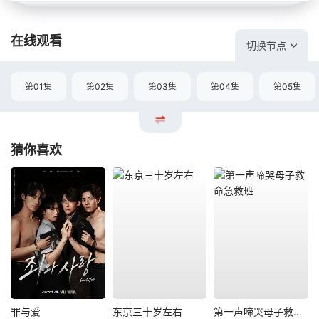
在线观看
切换节点
第01集
第02集
第03集
第04集
第05集
猜你喜欢
罪与爱
东京三十岁左右
第一声啼哭母子救命急救班