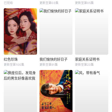
已完结
更新至第03集
更新至第05集
红色珍珠
我们愉快的好日子
家庭关系证明书
更新至第100集
更新至第91集
更新至第23集