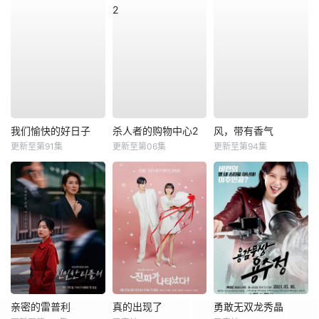
我们愉快的好日子
杀人者的购物中心2
风，带有香气
更新至第91集
更新至第06集
更新至第94集
亲密的雷普利
真的出现了
勇敢无双龙秀晶