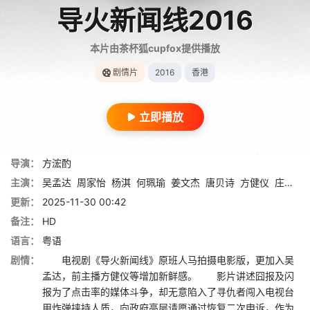
导火新闻线2016
本片由茶杯狐cupfox提供播放
剧情片
2016
香港
立即播放
导演：
方浤酌
主演：
吴孟达
周家怡
杨淇
何珮瑜
姜文杰
唐贝诗
方健仪
庄锶敏
更新：
2025-11-30 00:42
备注：
HD
语言：
粤语
剧情：
电视剧《导火新闻线》原班人马拍摄电影版，更加入吴
孟达，前主播方健仪等增加新鲜感。 影片讲述囧报及闪
报为了点击率的媒体斗争，却无意陷入了寻仇者闯入电视台
用炸弹挟持人质，向政府高层请愿通过恢复二次申诉，作为