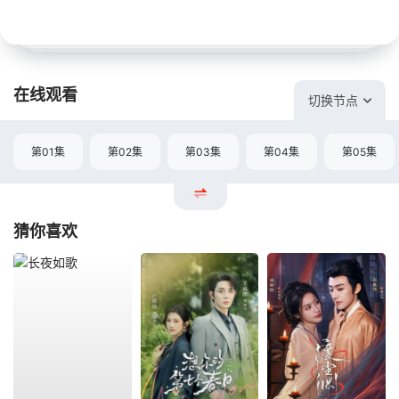
在线观看
切换节点
第01集
第02集
第03集
第04集
第05集
猜你喜欢