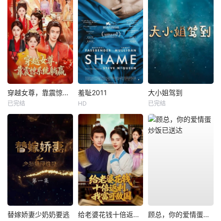
穿越女尊，靠震惊系统躺赢
羞耻2011
大小姐驾到
已完结
HD
已完结
替嫁娇妻少奶奶要逃
给老婆花钱十倍返利，我富可敌国
顾总，你的爱情蛋炒饭已送达