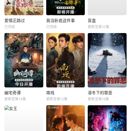
爱情正路过
我当卧底这件事
盲盒
已完结
已完结
更新至第10集
幽宅奇谭
南戏
凛冬下的罪恶
更新至第14集
更新至第12集
更新至第16集