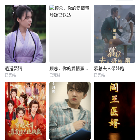
逍遥赘婿
顾总，你的爱情蛋炒饭已送达
慕总夫人带娃跑
已完结
已完结
已完结