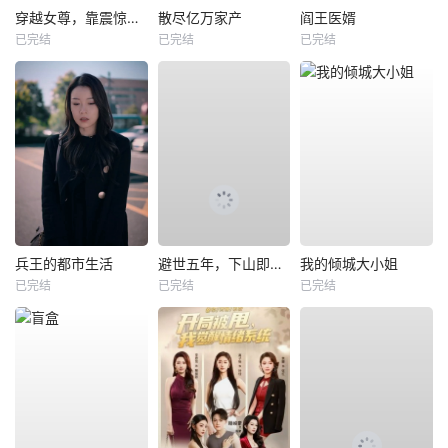
穿越女尊，靠震惊系统躺赢
散尽亿万家产
阎王医婿
已完结
已完结
已完结
兵王的都市生活
避世五年，下山即无敌
我的倾城大小姐
已完结
已完结
已完结