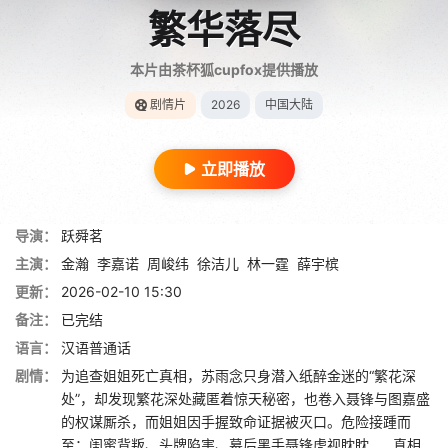
繁华落尽
本片由茶杯狐cupfox提供播放
剧情片
2026
中国大陆
立即播放
导演：
跃舜茗
主演：
金瀚
李嘉诺
周峻纬
徐洁儿
林一霆
薛宇槟
更新：
2026-02-10 15:30
备注：
已完结
语言：
汉语普通话
剧情：
为追查姐姐死亡真相，苏雨念只身潜入纸醉金迷的“繁花深
处”，却发现繁花深处藏匿着惊天秘密，也卷入聂锋与图嘉盛
的权谋厮杀，而姐姐因手握致命证据被灭口。危险接踵而
至：闺蜜背叛、头牌陷害、幕后黑手聂锋虎视眈眈……真相