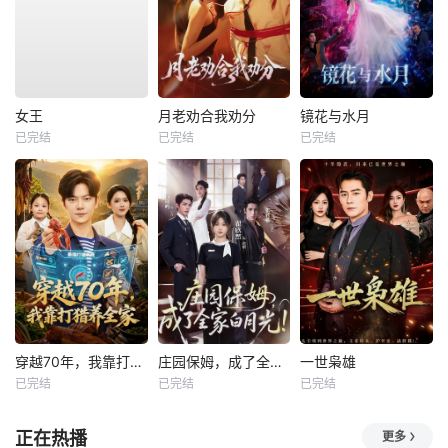
女王
月老劝合我劝分
镜花与水月
已完结
已完结
已完结
穿越70年，我靠打猎养全家
庄园保姆，成了全家白月光
一世枭雄
已完结
已完结
已完结
正在热播
更多