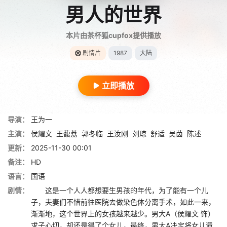
男人的世界
本片由茶杯狐cupfox提供播放
剧情片
1987
大陆
立即播放
导演：
王为一
主演：
侯耀文
王馥荔
郭冬临
王汝刚
刘琼
舒适
吴茵
陈述
更新：
2025-11-30 00:01
备注：
HD
语言：
国语
剧情：
这是一个人人都想要生男孩的年代，为了能有一个儿
子，夫妻们不惜前往医院去做染色体分离手术，如此一来，
渐渐地，这个世界上的女孩越来越少。男大A（侯耀文 饰）
求子心切，却还是得了个女儿，最终，男大A决定将女儿遗