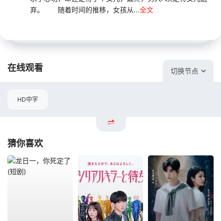
弃。 随着时间的推移，女孩从...
全文
在线观看
切换节点
HD中字
猜你喜欢