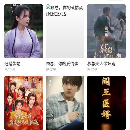
逍遥赘婿
顾总，你的爱情蛋炒饭已送达
慕总夫人带娃跑
已完结
已完结
已完结