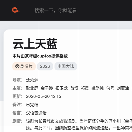
云上天蓝
本片由茶杯狐cupfox提供播放
剧情片
2026
中国大陆
导演：
沈沁源
主演：
耿业庭
金子璇
扣卫龙
苗博
祁晨
姚懿纯
句号
刘亚津
更新：
2026-05-20 12:15
备注：
已完结
语言：
汉语普通话
剧情：
该剧为长春城市文旅微短剧。当年奇怪分手的蓝小川（金子
妹。与此同时，围绕航空模型保护的风波迭起，一出冲突