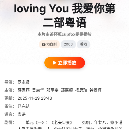
loving You 我爱你第
二部粤语
本片由茶杯狐cupfox提供播放
港台剧
2003
香港
立即播放
导演：
罗永贤
主演：
薛家燕
吴启华
邓萃雯
郑嘉颖
杨思琦
钟景辉
更新：
2025-11-29 23:43
备注：
已完结
语言：
粤语
剧情：
单元《一》：《老夫少妻》 张帆，年廿八，嫁予港
人贺丰年为妻，从一个大陆农村女子，变为一个街市鱼档的