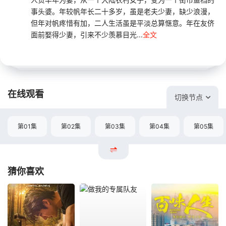
事头婆。年较帆年长二十多岁，虽是老夫少妻，缺少浪漫，
但年对帆疼惜有加，二人生活虽是平淡总算惬意。年在友侪
面前娶得少妻，引来不少羡慕目光...
全文
在线观看
切换节点
第01集
第02集
第03集
第04集
第05集
猜你喜欢