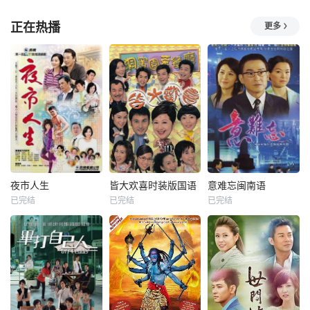
正在热播
更多
夜市人生
皆大欢喜时装版国语
意难忘闽南语
已完结
已完结
已完结