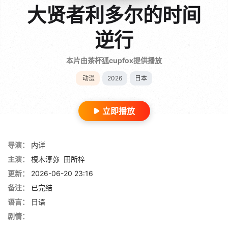
大贤者利多尔的时间
逆行
本片由茶杯狐cupfox提供播放
动漫
2026
日本
立即播放
导演：
内详
主演：
榎木淳弥
田所梓
更新：
2026-06-20 23:16
备注：
已完结
语言：
日语
剧情：