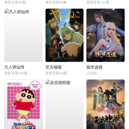
更新至第94集
更新至第89集
更新至第152集
凡人修仙传
尼古喵喵
独步逍遥
更新至第185集
更新至第06集
已完结