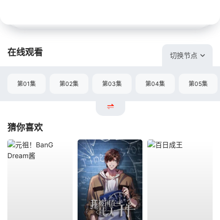
在线观看
切换节点
第01集
第02集
第03集
第04集
第05集
猜你喜欢