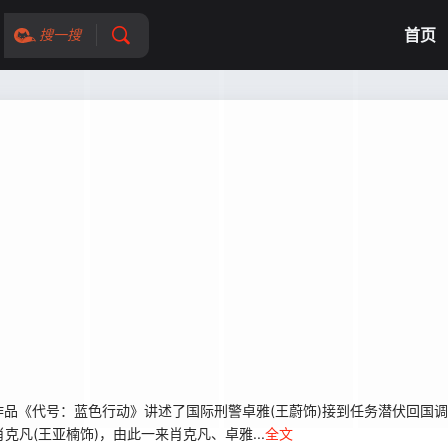
首页
搜一搜
《代号：蓝色行动》讲述了国际刑警卓雅(王蔚饰)接到任务潜伏回国调
克凡(王亚楠饰)，由此一来肖克凡、卓雅...
全文