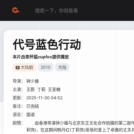
代号蓝色行动
本片由茶杯狐cupfox提供播放
大陆剧
2010
大陆
导演：
钟少雄
主演：
王蔚
丁莉
王亚楠
更新：
2025-11-30 04:52
备注：
已完结
语言：
国语
剧情：
由香港导演钟少雄与北京东王文化合作拍摄的第二部作品
莉饰)，在这期间韩丹红(丁莉饰)渐渐的爱上了卓雅的丈夫肖