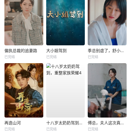
偏执总裁的追妻路
大小姐驾到
季总别虐了，舒小姐已嫁人
已完结
已完结
已完结
再造山河
十八岁太奶奶驾到，重整家族荣耀4
傅总，夫人这次真的死了
已完结
已完结
已完结