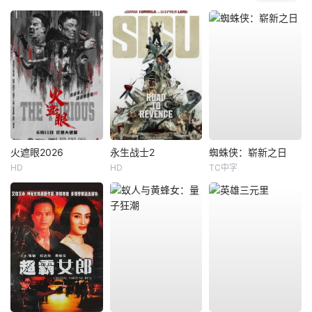
火遮眼2026
永生战士2
蜘蛛侠：崭新之日
HD
HD
TC中字