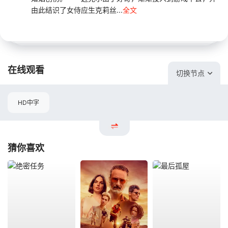
由此结识了女侍应生克莉丝...
全文
在线观看
切换节点
HD中字
猜你喜欢