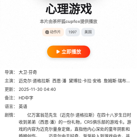
心理游戏
本片由茶杯狐cupfox提供播放
动作片
1997
美国
立即播放
导演：
大卫·芬奇
主演：
迈克尔·道格拉斯
西恩·潘
黛博拉·卡拉·安格
詹姆斯·瑞布霍恩
更新：
2025-11-30 04:40
备注：
HD中字
语言：
英语
剧情：
亿万富翁范先生（迈克尔·道格拉斯）在四十八岁生日时
收到弟弟（西恩·潘）的一份礼物，CRS俱乐部的游戏卡。游
戏的内容为迈克尔量身定做，直指他内心深处的童年阴影和
婚姻创伤。 迈克尔由于好奇，渐渐投入到游戏中去，并