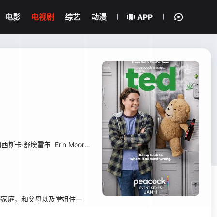
电影
电视剧
综艺
动漫
APP
朗西斯卡·舒埃雷布
Erin Moore
大卫·莫斯科维茨
Aiden Arnold
Shannon
薪家庭，和父母以及堂姐住一