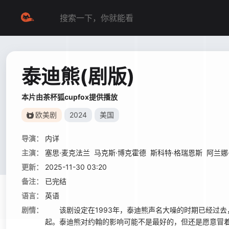
泰迪熊(剧版)
本片由茶杯狐cupfox提供播放
欧美剧
2024
美国
导演：
内详
主演：
塞思·麦克法兰
马克斯·博克霍德
斯科特·格瑞恩斯
阿兰娜
更新：
2025-11-30 03:20
备注：
已完结
语言：
英语
剧情：
该剧设定在1993年，泰迪熊声名大噪的时期已经过去，
起。泰迪熊对约翰的影响可能不是最好的，但还是愿意冒