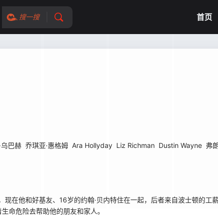
首页
搜一搜
·乌巴赫
乔琪亚·惠格姆
Ara Hollyday
Liz Richman
Dustin Wayne
弗
现在他和好基友、16岁的约翰·贝内特住在一起，后者来自波士顿的工
着生命危险去帮助他的朋友和家人。