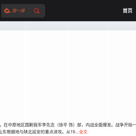
首页
搜一搜
定，在中原地区围剿我军李先念（徐平 饰）部，内战全面爆发。战争开始
东根据地与陕北延安的重点进攻。从19...
全文