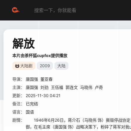
解放
本片由茶杯狐cupfox提供播放
大陆剧
2009
大陆
导演：
唐国强
董亚春
主演：
唐国强
刘劲
王伍福
郭连文
马晓伟
卢奇
更新：
2025-11-30 04:21
备注：
已完结
语言：
国语
剧情：
1946年6月26日，蒋介石（马晓伟 饰）撕毁停战协
御，在毛主席（唐国强 饰）战略决策下，粉碎了蒋军对我山