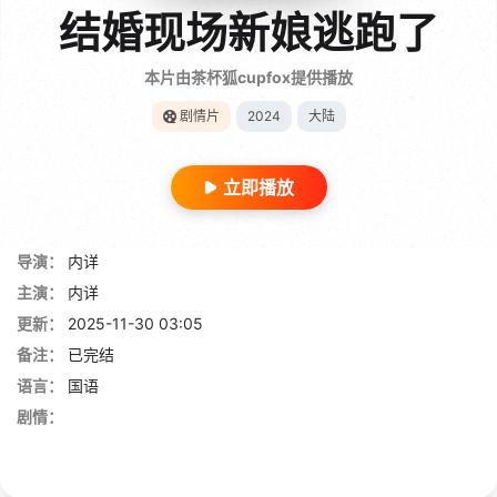
结婚现场新娘逃跑了
本片由茶杯狐cupfox提供播放
剧情片
2024
大陆
立即播放
导演：
内详
主演：
内详
更新：
2025-11-30 03:05
备注：
已完结
语言：
国语
剧情：