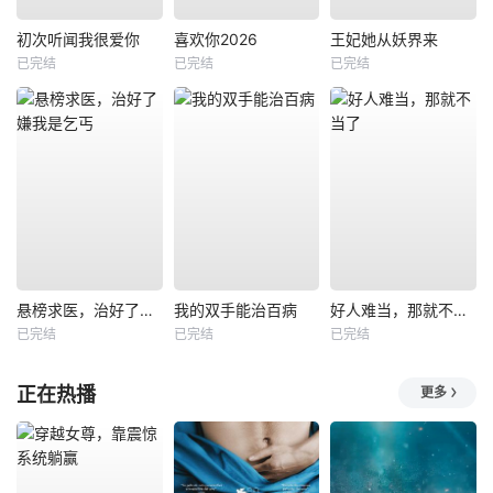
初次听闻我很爱你
喜欢你2026
王妃她从妖界来
已完结
已完结
已完结
悬榜求医，治好了嫌我是乞丐
我的双手能治百病
好人难当，那就不当了
已完结
已完结
已完结
正在热播
更多