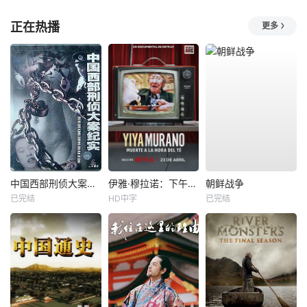
正在热播
更多
中国西部刑侦大案纪实
伊雅·穆拉诺：下午茶杀机
朝鲜战争
已完结
HD中字
已完结