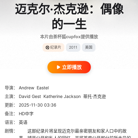
迈克尔·杰克逊：偶像
的一生
本片由茶杯狐cupfox提供播放
纪录片
2011
美国
立即播放
导演：
Andrew
Eastel
主演：
David Gest
Katherine Jackson
蒂托·杰克逊
更新：
2025-11-30 03:36
备注：
HD中字
语言：
英语
剧情：
这部纪录片将呈现迈克尔最亲密朋友和家人口中的故
事，铺开公开和私人的回忆，并将首度公开部分前所未见的