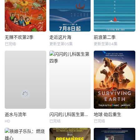
无辣不欢第2季
走近这片海
前浪第二季
已完结
更新至第05集
更新至第04集
逝水与流年
闪闪的儿科医生第四季
地球·劫后重生
HD
已完结
已完结