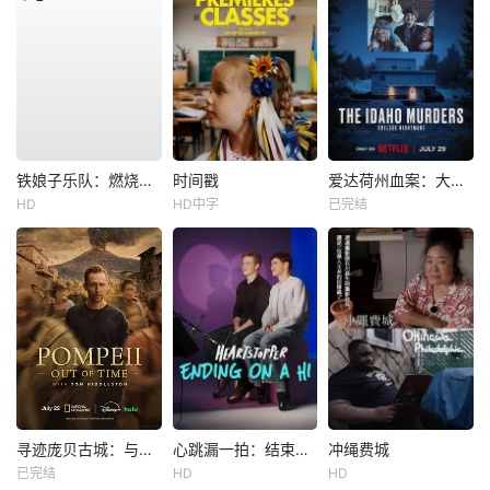
铁娘子乐队：燃烧雄心
时间戳
爱达荷州血案：大学梦魇
HD
HD中字
已完结
寻迹庞贝古城：与汤姆·希德勒斯顿同行
心跳漏一拍：结束在一声嗨
冲绳费城
已完结
HD
HD