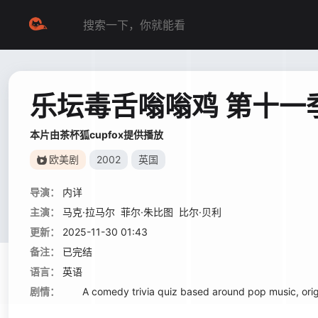
乐坛毒舌嗡嗡鸡 第十一
本片由茶杯狐cupfox提供播放
欧美剧
2002
英国
导演：
内详
主演：
马克·拉马尔
菲尔·朱比图
比尔·贝利
更新：
2025-11-30 01:43
备注：
已完结
语言：
英语
剧情：
A comedy trivia quiz based around pop music, origin