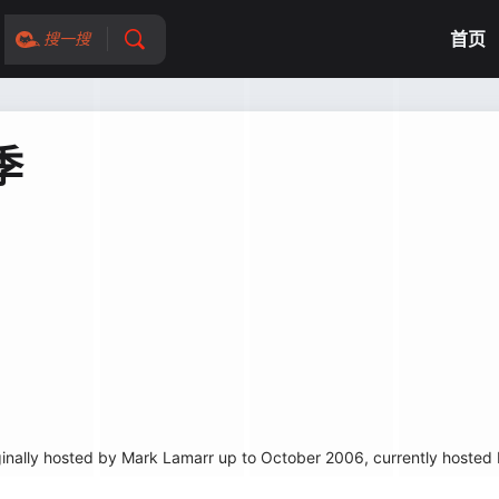
首页
搜一搜
季
ally hosted by Mark Lamarr up to October 2006, currently hosted b