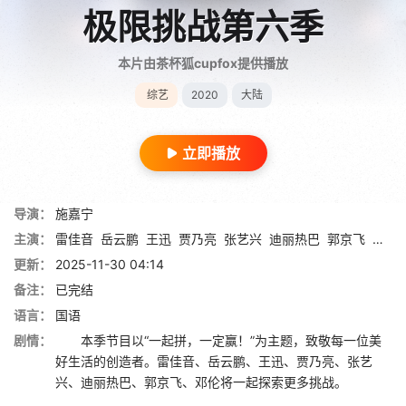
极限挑战第六季
本片由茶杯狐cupfox提供播放
综艺
2020
大陆
立即播放
导演：
施嘉宁
主演：
雷佳音
岳云鹏
王迅
贾乃亮
张艺兴
迪丽热巴
郭京飞
邓伦
更新：
2025-11-30 04:14
备注：
已完结
语言：
国语
剧情：
本季节目以“一起拼，一定赢！”为主题，致敬每一位美
好生活的创造者。雷佳音、岳云鹏、王迅、贾乃亮、张艺
兴、迪丽热巴、郭京飞、邓伦将一起探索更多挑战。