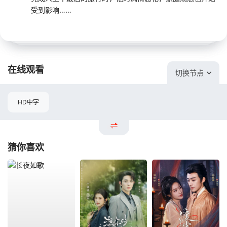
受到影响……
在线观看
切换节点
HD中字
猜你喜欢