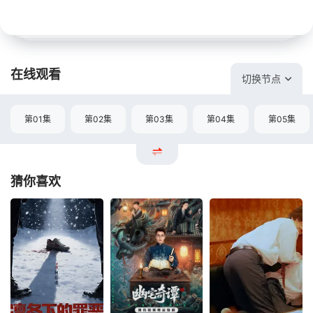
在线观看
切换节点
第01集
第02集
第03集
第04集
第05集
猜你喜欢