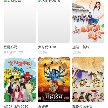
豆腐妈妈
大时代2018
加油！美玲
更新至第163集
已完结
已完结
家和万事兴2010
湿婆神
戏说台湾全集