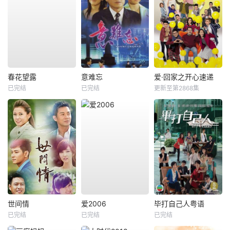
春花望露
意难忘
爱·回家之开心速递
已完结
已完结
更新至第2868集
世间情
爱2006
毕打自己人粤语
已完结
已完结
已完结