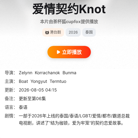
爱情契约Knot
本片由茶杯狐cupfox提供播放
港台剧
2026
泰国
立即播放
导演：
Zelynn
Korrachanok
Bunma
主演：
Boat
Yongyut
Termtuo
更新：
2026-08-05 04:15
备注：
更新至第06集
语言：
泰语
剧情：
一部于2026年上线的泰国/泰语/LGBT/爱情/都市/霸道总裁
电视剧，讲述了“结为枷锁，爱为牢笼”的契约恋爱故事。