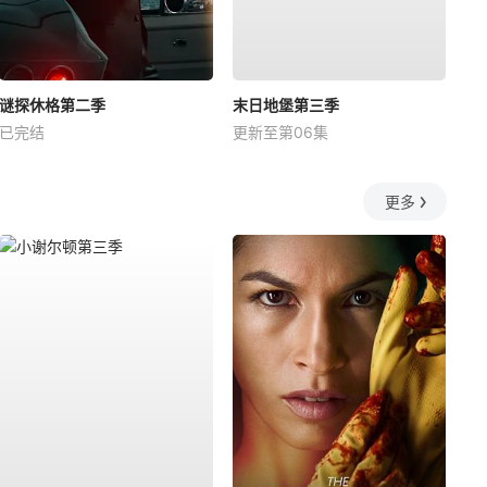
谜探休格第二季
末日地堡第三季
已完结
更新至第06集
更多