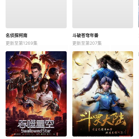
名侦探柯南
斗破苍穹年番
更新至第1269集
更新至第207集