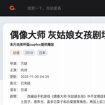
偶像大师 灰姑娘女孩剧
本片由茶杯狐cupfox提供播放
动漫
2019
日本
导演：
万球
主演：
内详
更新：
2025-11-30 04:35
备注：
已完结
语言：
日语
剧情：
改编自手机游戏《偶像大师 灰姑娘女孩》中不定期连载
士茄子、南条光、喜多日菜子和白菊萤等角色，再加上前三