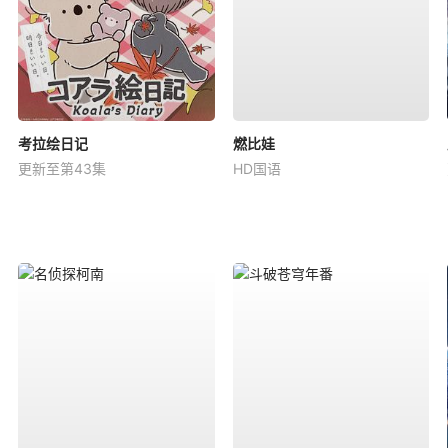
考拉绘日记
燃比娃
更新至第43集
HD国语