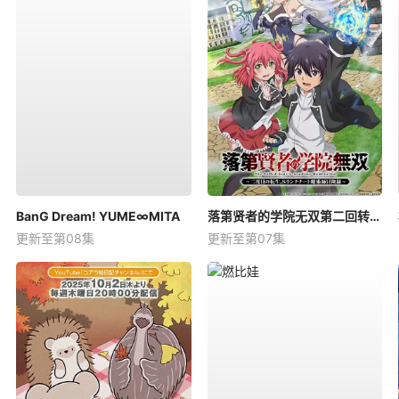
BanG Dream! YUME∞MITA
落第贤者的学院无双第二回转生，S等级作弊魔术师冒险记
更新至第08集
更新至第07集