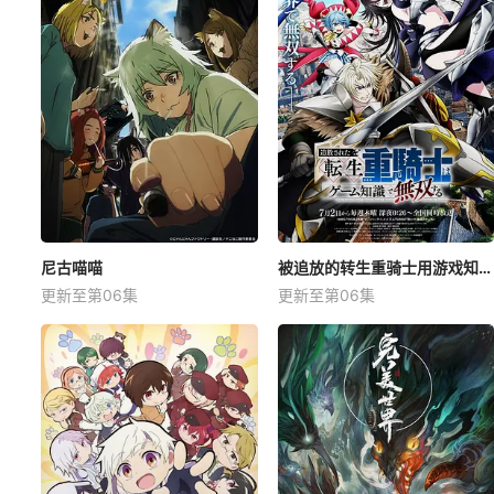
尼古喵喵
被追放的转生重骑士用游戏知识开无双
更新至第06集
更新至第06集