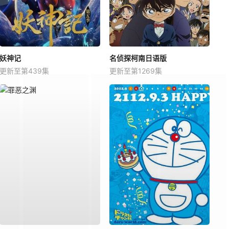
妖神记
名侦探柯南日语版
更新至第439集
更新至第1269集