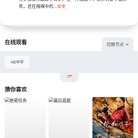
死，还在襁褓中的...
全文
在线观看
切换节点
HD中字
猜你喜欢