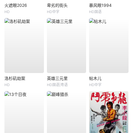
火遮眼2026
卑劣的街头
暴风眼1994
HD
HD中字
HD国语
洛杉矶劫案
英雄三元里
帖木儿
HD
HD国语|粤语
HD中字