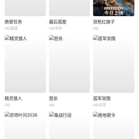
绝密任务
最后孤屋
双枪红娘子
HD国语
HD中字
HD
精灵猎人
怒杀
孤军突围
HD
HD
HD中字