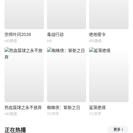
宗师叶问2026
毒战行动
绝地密令
HD国语
HD
HD国语
热血篮球之永不放弃
蜘蛛侠：崭新之日
鲨笼绝境
HD国语
TC中字
TC中字
正在热播
更多