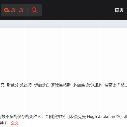
首页
搜一搜
鲁克
斯戴芬·莫昌特
伊丽莎白·罗德里格斯
多丽丝·莫尔加多
理查德·E·格
的仅存的变种人，金刚狼罗根（休·杰克曼 Hugh Jackman 饰）和卡
P...
全文