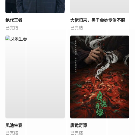
绝代王者
大佬归来，黑千金她专治不服
已完结
已完结
凤池生春
唐诡奇谭
已完结
已完结