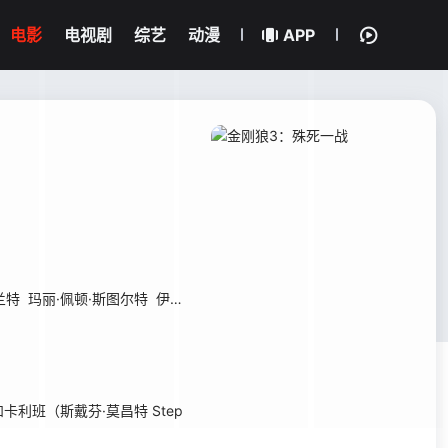
电影
电视剧
综艺
动漫
APP
兰特
玛丽·佩顿·斯图尔特
伊利斯·尼尔
埃里克·拉萨尔
劳伦·格罗斯
胡安
利班（斯戴芬·莫昌特 Step