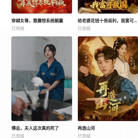
穿越女尊，靠震惊系统躺赢
给老婆花钱十倍返利，我富可敌国
已完结
已完结
傅总，夫人这次真的死了
再造山河
已完结
已完结