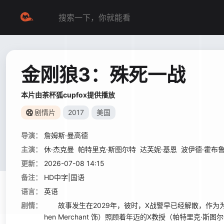
金刚狼3：殊死一战
本片由茶杯狐cupfox提供播放
剧情片
2017
美国
导演：
詹姆斯·曼高德
主演：
休·杰克曼
帕特里克·斯图尔特
达芙妮·基恩
波伊德·霍布
更新：
2026-07-08 14:15
备注：
HD中字|国语
语言：
英语
剧情：
故事发生在2029年，彼时，X战警早已经解散，作为为数不多
hen Merchant 饰）照顾着年迈的X教授（帕特里克·斯图尔特 