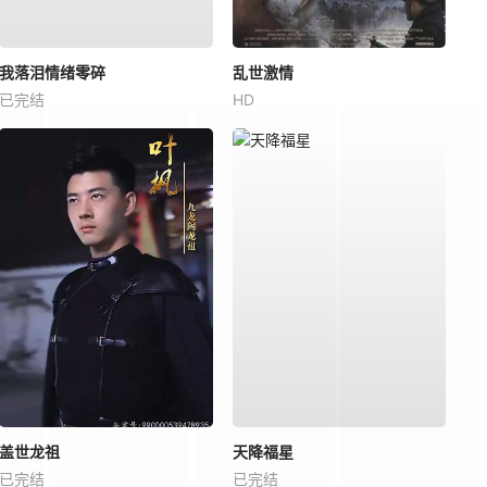
我落泪情绪零碎
乱世激情
已完结
HD
盖世龙祖
天降福星
已完结
已完结