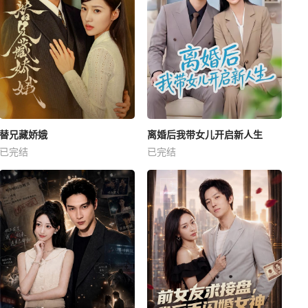
替兄藏娇娥
离婚后我带女儿开启新人生
已完结
已完结