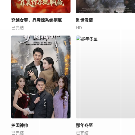
穿越女尊，靠震惊系统躺赢
乱世激情
已完结
HD
护国神帅
那年冬至
已完结
已完结