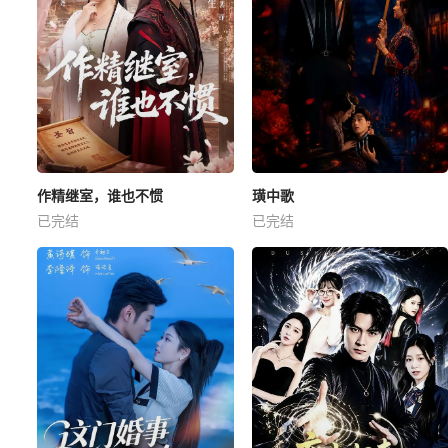
作精继室，谁也不惯
璜中歌
已完结
已完结