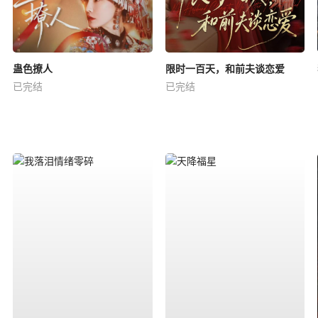
蛊色撩人
限时一百天，和前夫谈恋爱
已完结
已完结