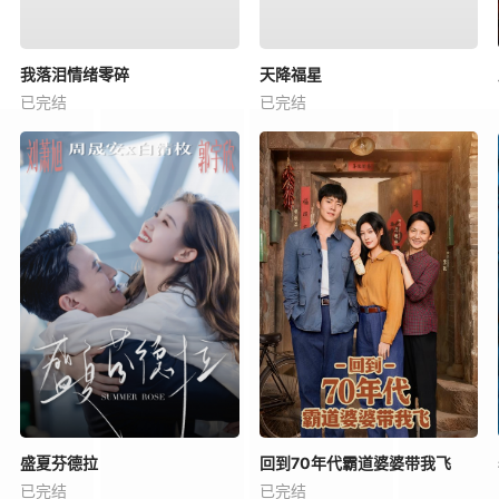
我落泪情绪零碎
天降福星
已完结
已完结
盛夏芬德拉
回到70年代霸道婆婆带我飞
已完结
已完结