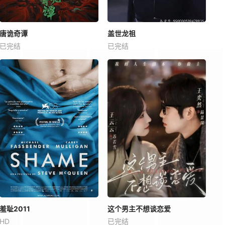
唐诡奇谭
盖世龙祖
已完结
已完结
羞耻2011
这个男主不想谈恋爱
HD
已完结