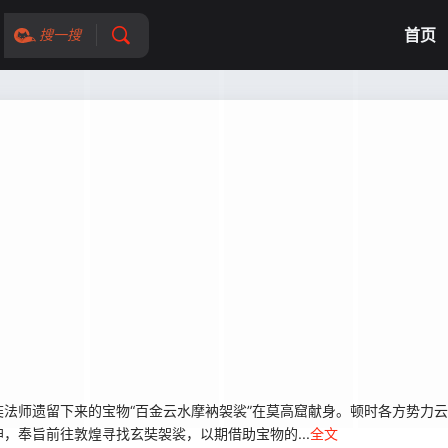
首页
搜一搜
师遗留下来的宝物“百金云水摩衲袈裟”在莫高窟献身。顿时各方势力云
，奉旨前往敦煌寻找玄奘袈裟，以期借助宝物的...
全文