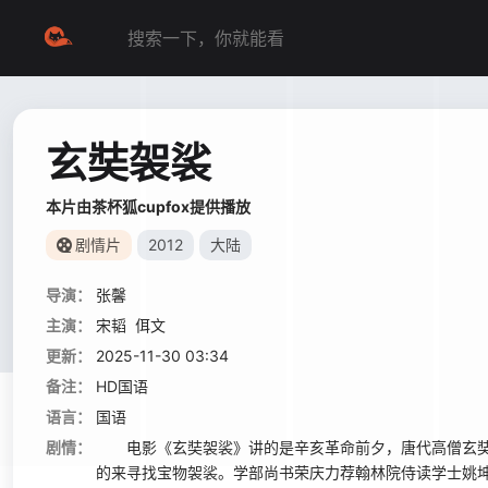
玄奘袈裟
本片由茶杯狐cupfox提供播放
剧情片
2012
大陆
导演：
张馨
主演：
宋韬
佴文
更新：
2025-11-30 03:34
备注：
HD国语
语言：
国语
剧情：
电影《玄奘袈裟》讲的是辛亥革命前夕，唐代高僧玄奘法
的来寻找宝物袈裟。学部尚书荣庆力荐翰林院侍读学士姚坤