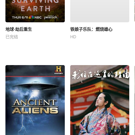
地球·劫后重生
铁娘子乐队：燃烧雄心
已完结
HD