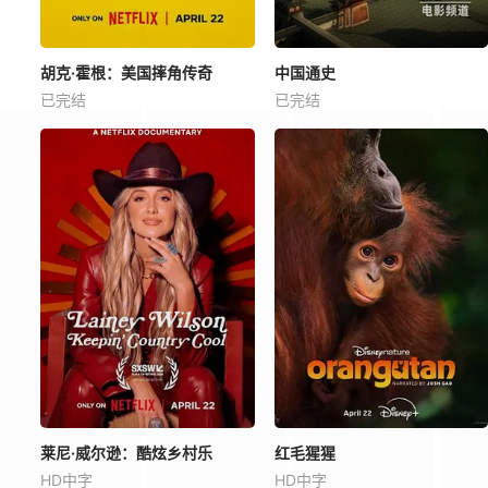
胡克·霍根：美国摔角传奇
中国通史
已完结
已完结
莱尼·威尔逊：酷炫乡村乐
红毛猩猩
HD中字
HD中字