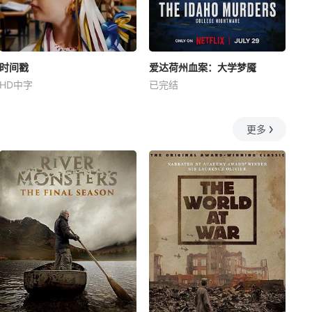
时间戳
爱达荷州血案：大学梦魇
HD中字
已完结
更多