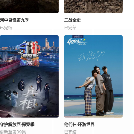
河中巨怪第九季
二战全史
已完结
已完结
守护解放西·探案季
他们仨·环游世界
更新至第09集
已完结