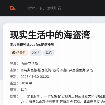
现实生活中的海盗湾
本片由茶杯狐cupfox提供播放
纪录片
2013
其它
导演：
西蒙·克洛斯
主演：
哥特弗里德·斯瓦托姆
彼得·桑德
弗里德里克·奈杰
更新：
2025-11-30 03:23
备注：
HD中字
语言：
其它
剧情：
21世纪初，一个标榜着“实现真正的言论和文化传播自由”
y）。该网站由高特弗里德·萨特霍姆·瓦格、弗雷德里克·内伊