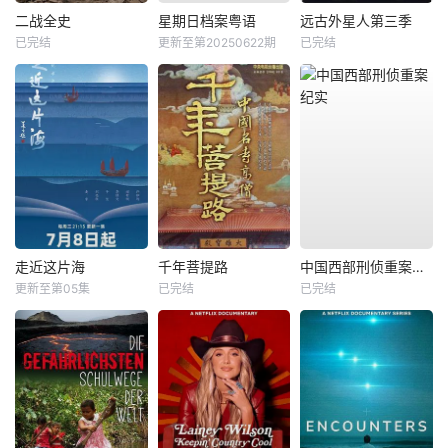
二战全史
星期日档案粤语
远古外星人第三季
已完结
更新至第20250622期
已完结
走近这片海
千年菩提路
中国西部刑侦重案纪实
更新至第05集
已完结
已完结