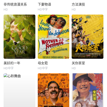
非传统浪漫关系
下妻物语
方法演技
HD
HD中字
HD
美好的一年
母女菀
关你茶室
HD中字
HD中字
HD