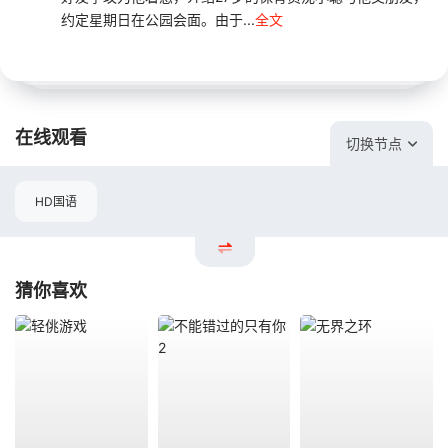
约定星期日在公园会面。由于...
全文
在线观看
切换节点
HD国语
猜你喜欢