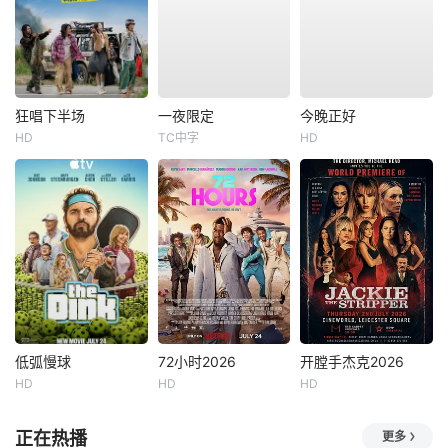
狂唱下半场
一夜限定
今晚正好
HD
TC中字
HD
低弧慢球
72小时2026
开膛手杰克2026
HD
HD
HD
正在热播
更多