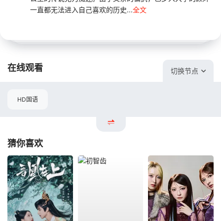
一直都无法进入自己喜欢的历史...
全文
在线观看
切换节点
HD国语
猜你喜欢