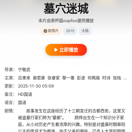
墓穴迷城
本片由茶杯狐cupfox提供播放
剧情片
2015
大陆
立即播放
导演：
宁敬武
主演：
吕聿来
谢君豪
张睿家
黎一墨
彭波
何珮瑜
时诗
张陆
杜玉
更新：
2025-11-30 05:09
备注：
HD国语
语言：
国语
剧情：
故事发生在这座经历了十三朝变迁的古都西安，这里又
被盗墓行家们称为“墓都”。 顾烨出生在一个知识分子家
庭，从小对历史产生着浓厚的兴趣，特别是对盛唐时期皋阳
公主的传说尤为痴迷。由于父亲的偏执，已步入大学的顾烨