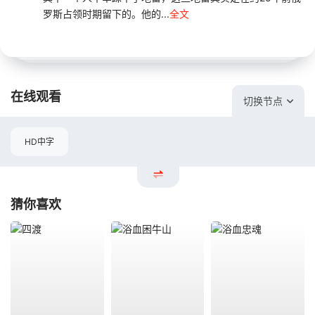
罗斯占领时期留下的。他的...
全文
在线观看
切换节点
HD中字
猜你喜欢