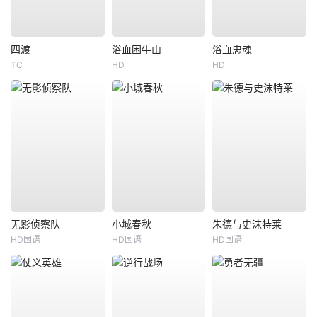
四渡
浴血困牛山
浴血忠魂
TC
HD
HD
无影侦察队
小城春秋
朱德与史沫特莱
HD国语
HD国语
HD国语