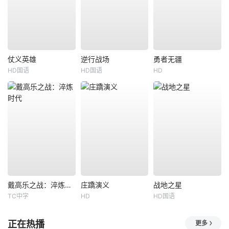
仗义英雄
逆行战场
勇者无疆
HD国语
HD国语
HD
戴高乐之战：淬炼时代
庄蹻演义
战地之星
TC中字
HD
HD国语
正在热播
更多