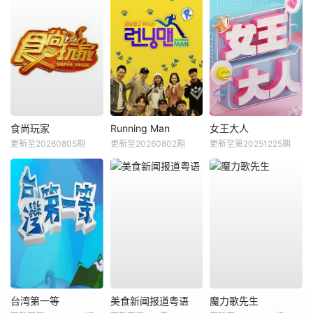
食尚玩家
Running Man
女王大人
更新至20260805期
更新至20260802期
更新至第20251225期
台湾第一等
美食新闻报道粤语
魔力歌先生