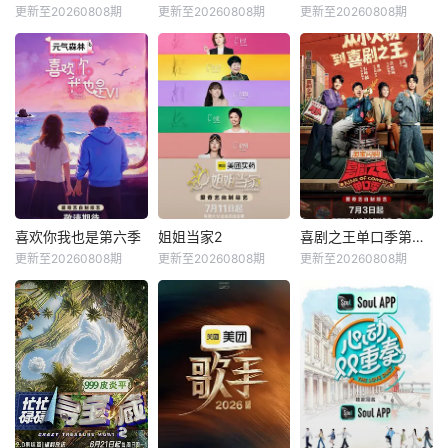
更新至20260808期
更新至20260808期
更新至20260808期
喜欢你我也是第六季
姐姐当家2
喜剧之王单口季第三季
更新至20260808期
更新至20260808期
更新至20260808期