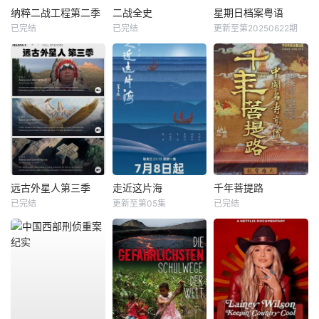
纳粹二战工程第二季
二战全史
星期日档案粤语
已完结
已完结
更新至第20250622期
远古外星人第三季
走近这片海
千年菩提路
已完结
更新至第05集
已完结