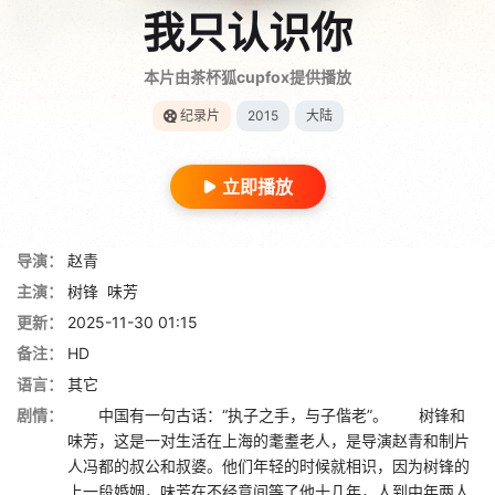
我只认识你
本片由茶杯狐cupfox提供播放
纪录片
2015
大陆
立即播放
导演：
赵青
主演：
树锋
味芳
更新：
2025-11-30 01:15
备注：
HD
语言：
其它
剧情：
中国有一句古话：“执子之手，与子偕老”。 树锋和
味芳，这是一对生活在上海的耄耋老人，是导演赵青和制片
人冯都的叔公和叔婆。他们年轻的时候就相识，因为树锋的
上一段婚姻，味芳在不经意间等了他十几年，人到中年两人