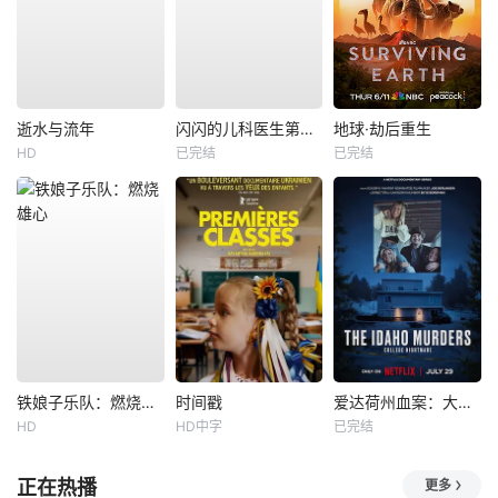
逝水与流年
闪闪的儿科医生第四季
地球·劫后重生
HD
已完结
已完结
铁娘子乐队：燃烧雄心
时间戳
爱达荷州血案：大学梦魇
HD
HD中字
已完结
正在热播
更多