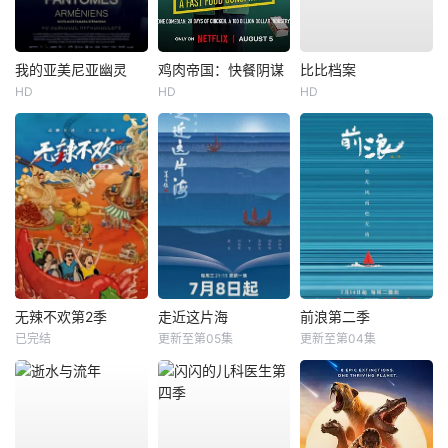
我的亚美尼亚幽灵
鸡肉帝国：快餐阴谋
比比档案
HD
HD
HD
无辣不欢第2季
走近这片海
前浪第二季
已完结
更新至第05集
更新至第04集