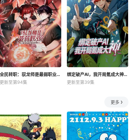
全民转职：驭龙师是最弱职业？动态漫
绑定破产AI，我开局氪成大神动态漫
更新至第94集
更新至第39集
更多