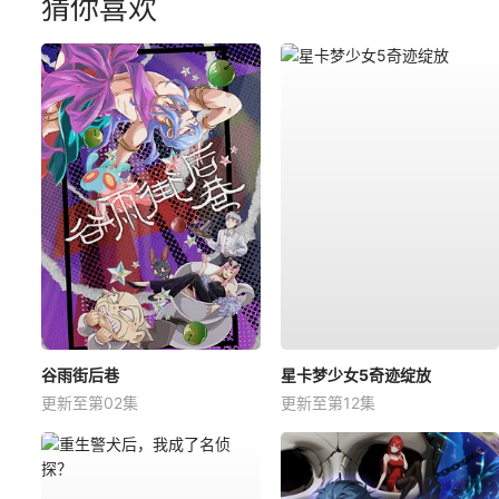
猜你喜欢
谷雨街后巷
星卡梦少女5奇迹绽放
更新至第02集
更新至第12集