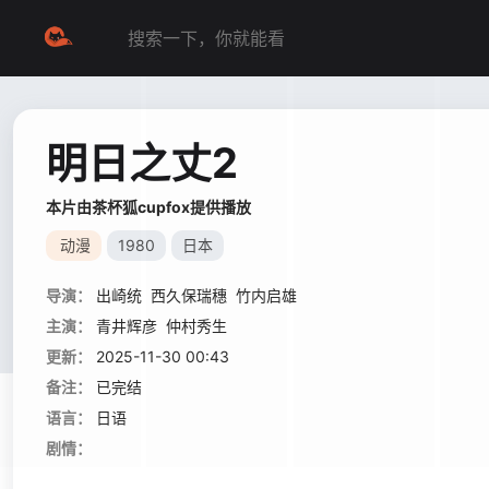
明日之丈2
本片由茶杯狐cupfox提供播放
动漫
1980
日本
导演：
出崎统
西久保瑞穗
竹内启雄
主演：
青井辉彦
仲村秀生
更新：
2025-11-30 00:43
备注：
已完结
语言：
日语
剧情：