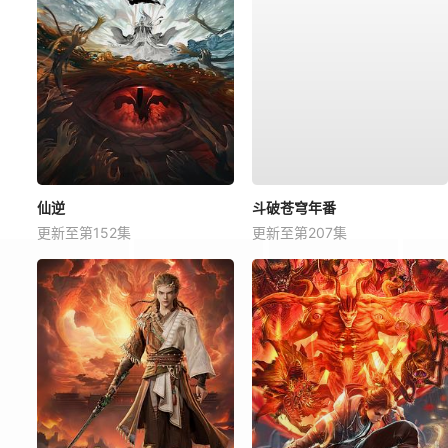
仙逆
斗破苍穹年番
更新至第152集
更新至第207集