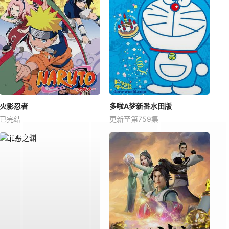
火影忍者
多啦A梦新番水田版
已完结
更新至第759集