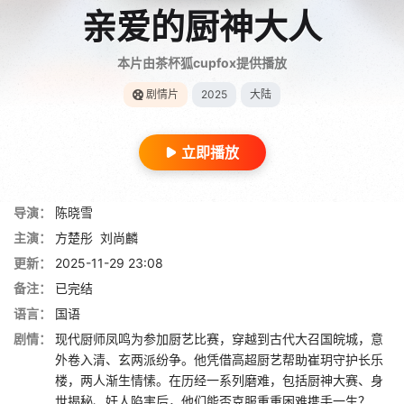
亲爱的厨神大人
本片由茶杯狐cupfox提供播放
剧情片
2025
大陆
立即播放
导演：
陈晓雪
主演：
方楚彤
刘尚麟
更新：
2025-11-29 23:08
备注：
已完结
语言：
国语
剧情：
现代厨师凤鸣为参加厨艺比赛，穿越到古代大召国皖城，意
外卷入清、玄两派纷争。他凭借高超厨艺帮助崔玥守护长乐
楼，两人渐生情愫。在历经一系列磨难，包括厨神大赛、身
世揭秘、奸人陷害后，他们能否克服重重困难携手一生？