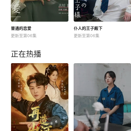
普通的恋爱
仆人的王子殿下
更新至第06集
更新至第06集
正在热播