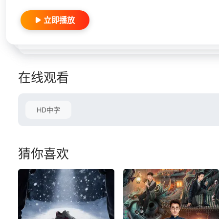
立即播放
在线观看
HD中字
猜你喜欢