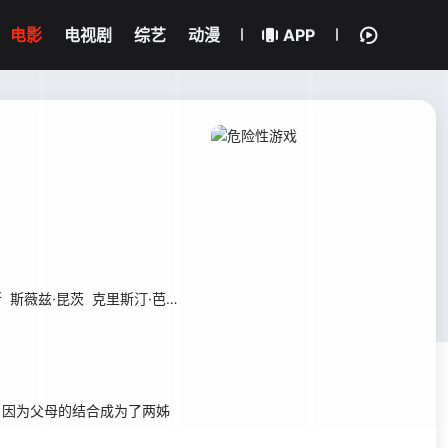
电影
电视剧
综艺
动漫
APP
斯
斯薇兹·昆茨
克里斯汀·芭伦斯基
安丽娜·里德·霍尔
黛博拉·奥夫纳
塔
的孩子，因为父母的结合成为了两姊