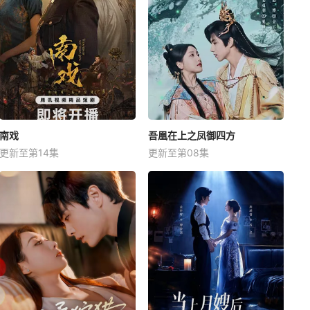
南戏
吾凰在上之凤御四方
更新至第14集
更新至第08集