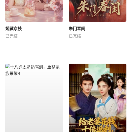
娇藏京枝
朱门春闺
已完结
已完结