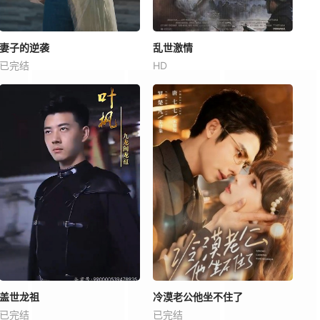
妻子的逆袭
乱世激情
已完结
HD
盖世龙祖
冷漠老公他坐不住了
已完结
已完结