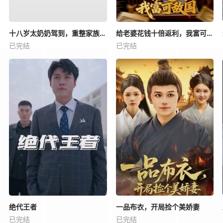
十八岁太奶奶驾到，重整家族荣耀4
给老婆花钱十倍返利，我富可敌国
已完结
已完结
绝代王者
一品布衣，开局捡个美娇妻
已完结
已完结